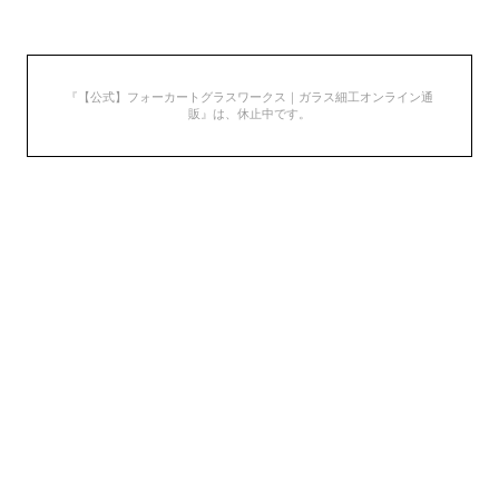
『【公式】フォーカートグラスワークス｜ガラス細工オンライン通
販』は、休止中です。