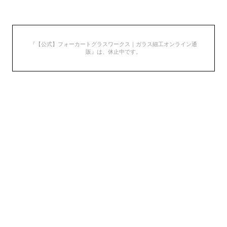
『【公式】フォーカートグラスワークス｜ガラス細工オンライン通
販』は、休止中です。